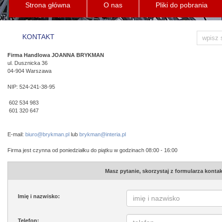
Strona główna
O nas
Pliki do pobrania
KONTAKT
Firma Handlowa JOANNA BRYKMAN
ul. Dusznicka 36
04-904 Warszawa
NIP: 524-241-38-95
602 534 983
601 320 647
E-mail:
biuro@brykman.pl
lub
brykman@interia.pl
Firma jest czynna od poniedziałku do piątku w godzinach 08:00 - 16:00
Masz pytanie, skorzystaj z formularza kont
Imię i nazwisko:
Telefon: